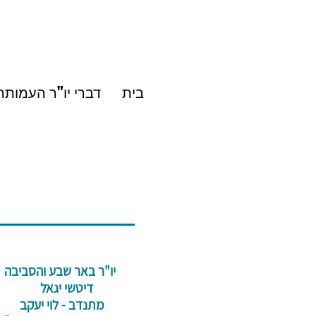
בית
דברי יו"ר העמותה
​יו"ר באר שבע והסביבה
דיטשי יגאל
​ מתנדב - לוי יעקב