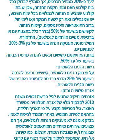
לעד כ-20% ממחיר הכרטיס, אך מומלץ לבדוק בכל
בית קולנוע האם ומתי תקפה ההנחה, שכן יש בתי
קולנוע שמציעים הנחות לגמלאים בכל ימות השבוע,
יש שמגבילים זאת רק לשעת הבוקר ו/או לימי חול.
ברוב התיאטראות והסינמטקים, קיימות הנחות
לקשישים בשיעור של 50% (בדרך כלל בהצגות יום או
ברכישת מנויים מיוחדים לגמלאים). התזמורת
הפילרמונית מעניקה הנחה בשיעור של בין 3%-10%
לפנסיונרים.
ברוב המוזיאונים קשישים זכאים להנחה מדמי הכניסה
בשיעור של עד 50%.
רשות הגנים הלאומיים:
על פי חוק הגנים הלאומיים, קשישים זכאים להנחה
בשיעור של 25% מדמי הכניסה לחניונים ואתרים של
רשות הגנים הלאומיים.
אגרת טלוויזיה ובזק:
אזרחים ותיקים שהגיעו לגיל פרישה זכאים משנת
2010 לסבסוד מלא של אגרת הטלוויזיה ממשרד
האוצר. גיל הפרישה נקבע על פי תאריך הלידה,
בהתאם לפירוט המופיע באתר המוסד לביטוח לאומי.
בבזק אומנם לא מעניקים הנחות לגמלאים, אך הם
מציעים שירותים מיוחדים המותאמים לאוכלוסיה
מבוגרת ו/או מוגבלת תמורת תשלום: כמו שירות
אל-חיוג המאפשר לשמור על קשר רצוף עם קרובי