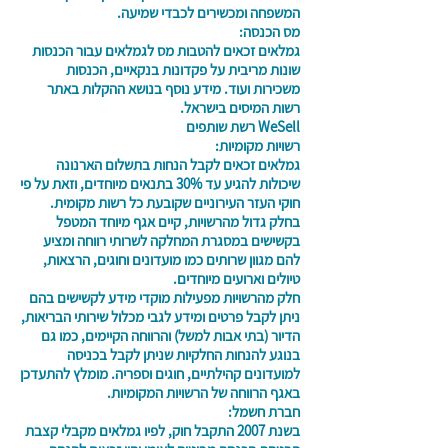
המשפחה ומכשירים לכבדי שמיעה.
מס הכנסה:
גמלאים זכאים להטבות מס לגמלאים עבור הכנסות
שונות מריבית על פקדונות בנקאיים, הכנסות
משכירות ועוד. מידע נוסף בנושא ההקלות באתר
רשות המיסים בישראל.
WeSell רשת שותפים
רשויות מקומיות:
גמלאים זכאים לקבל הנחות בתשלום הארנונה
שיכולות להגיע עד 30% בתנאים מיוחדים, וזאת על פי
חוקי העזר העירוניים שקובעת כל רשות מקומית.
בחלק גדול מהרשויות, קיים אגף מיוחד המטפל
בקשישים במסגרת המחלקה לשרותי רווחה ומציע
להם מגוון שרותים כמו מועדונים וחוגים, הרצאות,
טיולים וארועים מיוחדים.
חלק מהרשויות מפעילות מוקדי מידע לקשישים בהם
ניתן לקבל פרטים ומידע לגבי מכלול שירותי הבריאות,
הדיור (בתי אבות למשל) והרווחה הקיימים, כמו גם
בנוגע להנחות החלקיות שניתן לקבל בכניסה
למועדונים קהילתיים, חוגים וספריה. מומלץ להתעדכן
באגף הרווחה של הרשויות המקומיות.
חברת חשמל:
בשנת 2007 התקבל חוק, לפיו גמלאים מקבלי קצבת