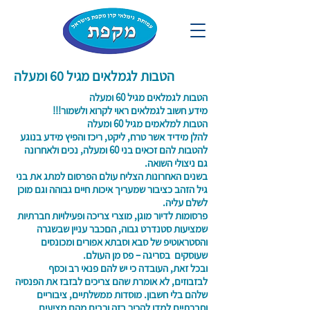
הטבות לגמלאים מגיל 60 ומעלה
הטבות לגמלאים מגיל 60 ומעלה
מידע חשוב לגמלאים ראוי לקרוא ולשמור!!!
הטבות למלאמים מגיל 60 ומעלה
להלן מידיד אשר טרח, ליקט, ריכז והפיץ מידע בנוגע
להטבות להם זכאים בני 60 ומעלה, נכים ולאחרונה
גם ניצולי השואה.
בשנים האחרונות הצליח עולם הפרסום למתג את בני
גיל הזהב כציבור שמעריך איכות חיים גבוהה וגם מוכן
לשלם עליה.
פרסומות לדיור מוגן, מוצרי צריכה ופעילויות חברתיות
שמציעות סטנדרט גבוה, הםכבר עניין שבשגרה
והסטראוטיפ של סבא וסבתא אפורים ומכונסים
שעוסקים בסריגה – פס מן העולם.
ובכל זאת, העובדה כי יש להם פנאי רב וכסף
לבזבוזים, לא אומרת שהם צריכים לבזבז את הפנסיה
שלהם בלי חשבון. מוסדות ממשלתיים, ציבוריים
וחברתיים למדו להכיר בזה ורבים מהם מציעים