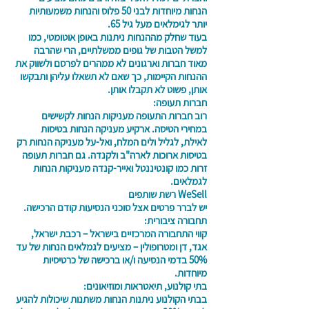
הנחות מיוחדות לבני 50 פלוס והנחות משמעותיות
יותר לגימלאים מעל גיל 65.
בעוד שחלק מההנחות ניתנות באופן אוטומטי, כמו
למשל הטבות של גופים ממשלתיים, הרי שהרבה
מאוד חברות וארגונים לא ממהרים לפרסם ולשווק את
ההנחות הקיימות, כך שאם לא תשאלו עליהן ותבקשו
אותן, פשוט לא תקבלו אותן.
חברות תעופה:
רוב חברות התעופה מעניקות הנחות לקשישים
במחירי הטיסה. ארקיע מעניקה הנחות בטיסות
לאילת, לגליל ולים המלח, ואל-על מעניקה הנחות רק
בטיסות ארוכות לארה"ב ולקנדה. גם חברות תעופה
זרות כמו קונטיננטל ואייר-קנדה מעניקות הנחות
לגמלאים.
WeSell רשת שותפים
יש לברר פרטים אצל סוכני הנסיעות קודם הרכישה.
תחבורה ציבורית:
קווי התחבורה המרכזיים בישראל – רכבת ישראל,
אגד, דן ומטרופולין – מציעים לגמלאים הנחות של עד
50% בדמי הנסיעה ו/או ברכישה של כרטיסיות
מיוחדות.
בתי קולנוע, תיאטראות ומוזיאונים:
בבתי הקולנוע ניתנות הנחות משתנות שיכולות להגיע