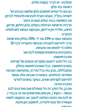
ממלכתי. יש לברר בקופת חולים.
רשתות בתי מלון:
גם אם כל החיים חיפשתם מלון שלושה כוכבים זול
לשהייה בחו"ל, מעתה תוכלו להתרווח ולהתחיל לבדוק
את הסוויטות בבתי המלון הטובים ביותר.
מרבית הרשתות הגדולות בעולם, ובהן הילטון, שרתון,
הייאט, הולידיי אין ורדיסון, מעניקות הנחות לאוכלוסייה
הבוגרת.
ההנחות נעות מ-10% ועד ל-.50% בחלק מהרשתות
צריך להירשם לתוכנית ההנחות הייעודית לבני 50
פלוס כדי לממש את ההנחות.
בתחביבים ובתחומים שעושים לכם טוב
אוניברסיטאות:
בני גיל הזהב ידועים כפוקדים תכופים של קורסים
באוניברסיטאות. בכל האוניברסיטאות ובחלק
מהמכללות, ובהן בית ברל ותל חי, מתקיימות תוכניות
מיוחדות לגמלאים. במסגרת תוכניות אלה אפשר
להירשם לקורסים שונים, בעיקר בחוגים למדעי
החברה והרוח.
אם כן, גיל הזהב זה גיל משתלם ואם מפרגנים לכם
הנחות – תקחו !, אין ספק שהרווחתם את זה בכבוד !,
יש לכם את הזכות המלאה להפוך את התקופה לחוויה
מעשירה של פנאי ולמידה, להשקיע זמן איכות
באנשים.