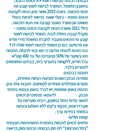
הבטחת הכנסה מביטוח לאומי יהיו זכאים להנחה
בחשבון החשמל. המשרד לביטוח לאומי קובע את
תנאי הזכאות. בשנת 2010 אושר מתן הנחה לקבוצת
זכאים נוספת – ניצולי שואה. הרשות לזכויות ניצולי
השואה שבמשרד האוצר קובעת את תנאי הזכאות.
ביולי 2011 אושרה הנחה לקבוצת זכאים נוספת –
מקבלי קצבת גימלה לנכה. המוסד לביטוח לאומי
קובע מי הזכאים ומעביר לחברת החשמל מידי חודש
את פרטיהם. כמו כן המוסד לביטוח לאומי שולח לכל
נכה הזכאי להנחה הודעה כי הוא זכאי להנחה. ההנחה
היא בשיעור של 50% מהצריכה של עד 400 קוט"ש
בכל חודש, ללקוחות בתעריף ביתי, בבתים המשמשים
למגורים בלבד.
הטבות בבנקים:
מוסדות הבנק השונים מציעות הנחות מיוחדות,
פטורים ומסלולים מיוחדים לקשישים. הטבות אלה אינן
ניתנות באופן אוטומטי, יש לברר באופן עצמאי בסניפי
הבנק. לדוגמא: פנסיונרים זכאים
לפטור מדמי ניהול בחשבון, ריבית מועדפת על
אוברדראפט, פנקסי צ'קים ללא תשלום והנחות
במסחר בניירות ערך.
קופות חולים:
מלאים זכאים להנחות במסגרת ההשתתפות העצמית
"בסל התרופות" לפי חוק הבטחת הכנסה וחוק בריאות