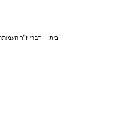
בית
דברי יו"ר העמותה