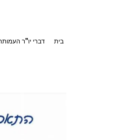
בית
דברי יו"ר העמותה