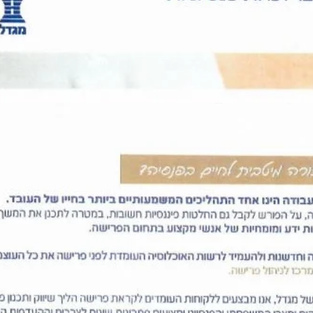
makefet.oren-ins.co.il