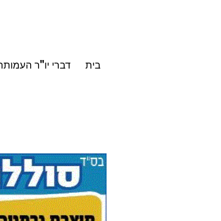
בית
דברי יו"ר העמותה