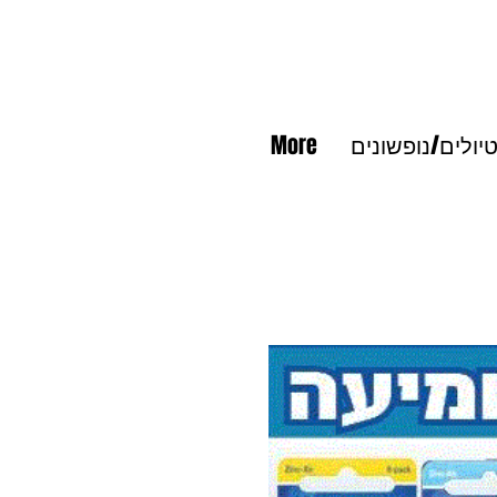
יולים/נופשונים
More