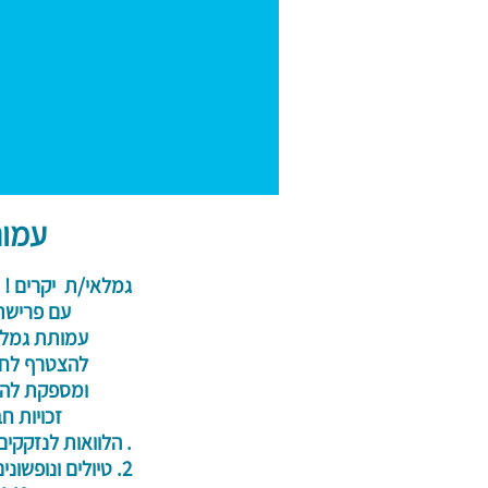
עמות
גמלאי/ת יקרים !
עם פרישתך מ
עמותת גמלאי קר
להצטרף לחברות ב
ומספקת להם שירו
זכויות חבר 
. הלוואות לנזקקים ( ללא ריב
2. טיולים ונופשונים מסובסדים לשני בני הזוג בגובה : טיולים 70 ₪ לזוג (פעם בשנה)