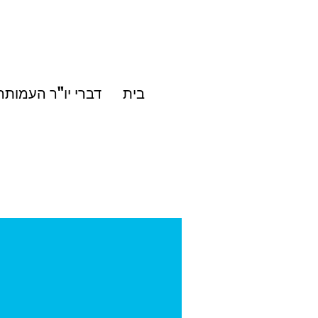
בית
דברי יו"ר העמותה