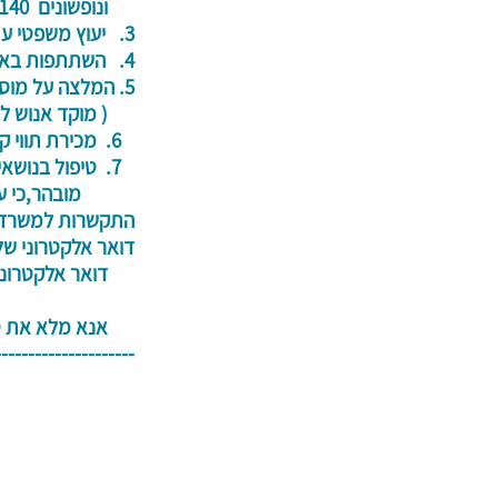
ונופשונים 140 ₪ לזוג (פעם בשנה).
3. יעוץ משפטי ע"י עו"ד מוסמך ללא תשלום.
4. השתתפות באירועים חגיגיים מרכזיים מסובסדים ע"י העמותה.
5. המלצה על מוסדות וארגונים שמתמחים בבריאות,סיעוד ורווחה
( מוקד אנוש לחצנ
6. מכירת תווי קניה לרשתות השיווק בהנחה משמעותית.
7. טיפול בנושאי הפרט.
מובהר,כי עמותת
התקשרות למשרדי
דואר אלקטרוני של העמותה:
דואר אלקטרו
אנא מלא את טופ
---------------------